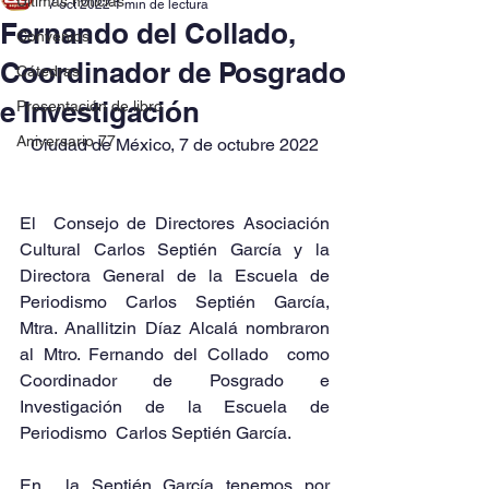
Últimas noticias
7 oct 2022
1 min de lectura
Fernando del Collado,
Convenios
Coordinador de Posgrado
Cátedras
e Investigación
Presentación de libro
Aniversario 77
Ciudad de México, 7 de octubre 2022
El  Consejo de Directores Asociación 
Cultural Carlos Septién García y la  
Directora General de la Escuela de 
Periodismo Carlos Septién García,  
Mtra. Anallitzin Díaz Alcalá nombraron 
al Mtro. Fernando del Collado  como 
Coordinador de Posgrado e 
Investigación de la Escuela de 
Periodismo  Carlos Septién García.
En  la Septién García tenemos por 