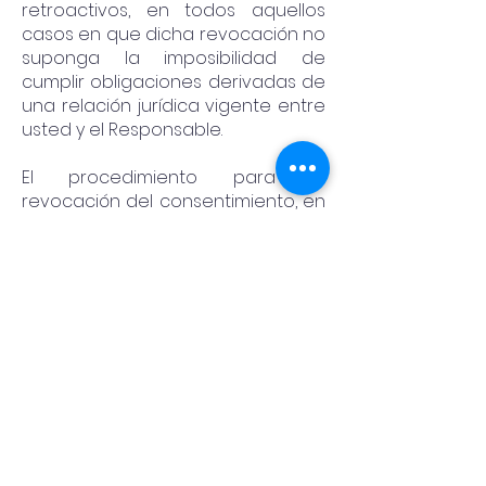
retroactivos, en todos aquellos
casos en que dicha revocación no
suponga la imposibilidad de
cumplir obligaciones derivadas de
una relación jurídica vigente entre
usted y el Responsable.
El procedimiento para la
revocación del consentimiento, en
su caso, será el mismo que el
establecido en el apartado
inmediato anterior para el
ejercicio de los derechos ARCO.
Limitaciones sobre el uso y
divulgación de sus datos personales
Usted podrá limitar el uso o
divulgación de sus datos
personales dirigiendo la solicitud