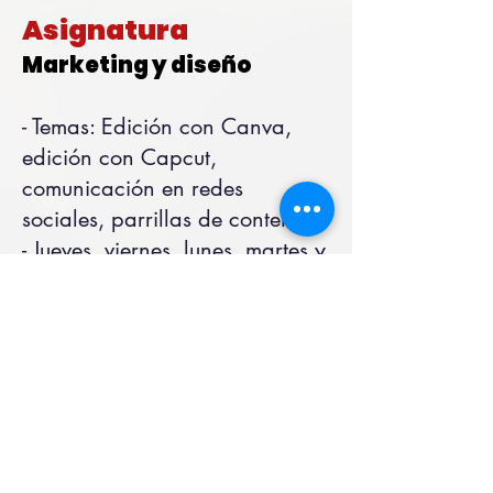
Asignatura
Marketing y diseño
- Temas:
Edición con Canva,
e
dición con Capcut,
c
omunicación en redes
sociales, p
arrillas de contenido
- Jueves, viernes, lunes, martes y
miércoles: 26, 27, 30 de
noviembre, 1 y 2 de
diciembre