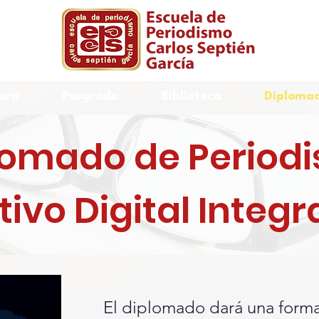
ura
Posgrado
Biblioteca
Diplomad
lomado de Period
ivo Digital Integr
El diplomado dará una forma