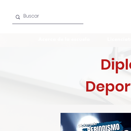
Acerca de la escuela
Licenciat
Dip
Deport