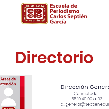
ura
Posgrado
Biblioteca
Diplomad
Directorio
Dirección Gener
Conmutador:
55 10 49 00 al 03
d_general@septien.edu.