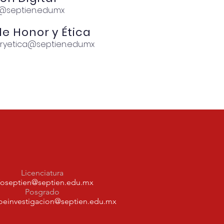
@septien.edu.mx
e Honor y Ética
yetica@septien.edu.mx
Licenciatura
foseptien@septien.edu.mx
Posgrado
oeinvestigacion@septien.edu.mx