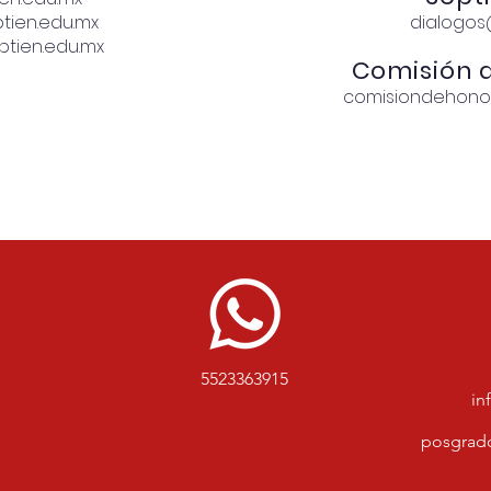
tien.edu.mx
dialogos
tien.edu.mx
Comisión d
comisiondehonor
5523363915
in
posgrad