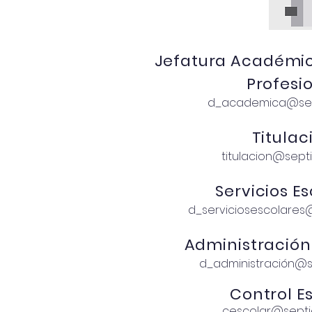
Jefatura Académic
Profesi
d_academica@sep
Titulac
titulacion@sept
Servicios E
d_serviciosescolares
Administración
d_administración@s
Control E
cescolar@septi