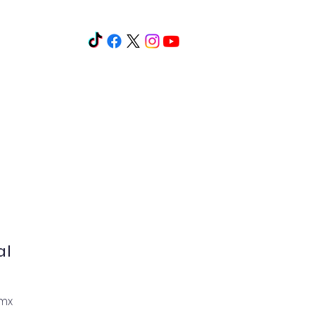
os y cursos
Eventos
Más
al
mx