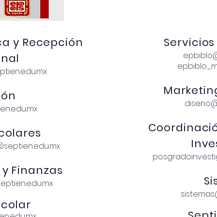
a y Recepción
Servicios
epbiblo
onal
epbiblo_m
tien.edu.mx
Marketin
ión
diseno@
ien.edu.mx
Coordinaci
scolares
Inve
@septien.edu.mx
posgradoinvest
 y Finanzas
S
eptien.edu.mx
sistemas
scolar
Septi
en.edu.mx