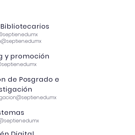
 Bibliotecarios
@septien.edu.mx
@septien.edu.mx
g y promoción
septien.edu.mx
ón
de Posgrado e
stigación
igacion@septien.edu.mx
istemas
@septien.edu.mx
én Digital