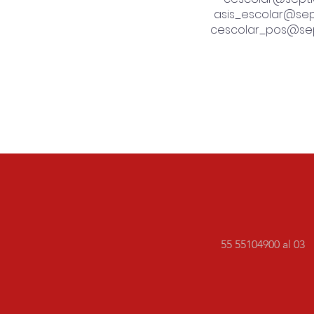
asis_escolar@sep
cescolar_pos@sep
55 55104900 al 03