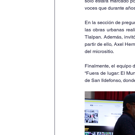
sólo estará marcado por
voces que durante año
En la sección de pregun
las obras urbanas real
Tlalpan. Además, invitó
partir de ello, Axel He
del micrositio.
Finalmente, el equipo d
“Fuera de lugar: El Mun
de San Ildefonso, donde