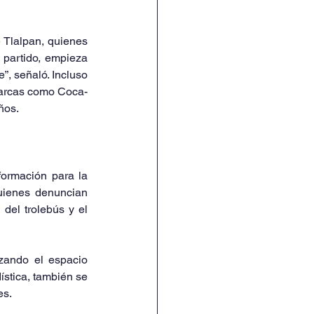
Tlalpan, quienes 
 partido, empieza 
, señaló. Incluso 
marcas como Coca-
ños.
ormación para la 
uienes denuncian 
del trolebús y el 
zando el espacio 
stica, también se 
es.