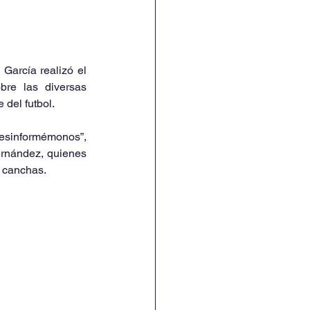
arcía realizó el 
bre las diversas 
 del futbol.
esinformémonos”, 
rnández, quienes 
s canchas.