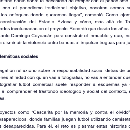
intana habló sobre la necesidad de romper con el periodismo t
con el periodismo tradicional objetivo, nosotros somos su
los enfoques donde queremos llegar”, comentó. Como ejemp
 construcción del Estadio Azteca y cómo, más allá de Tele
ades involucradas en el proyecto. Recordó que desde los años 
anto Domingo Coyoacán para construir el inmueble y que, incl
a disminuir la violencia entre bandas al impulsar treguas para ju
blemáticas sociales
gallón reflexionó sobre la responsabilidad social detrás de u
ienes afinidad con quien vas a fotografiar, no vas a entender qué
otografiar futbol comercial suele responder a esquemas ya d
al comprender el trasfondo ideológico y social del contexto, 
as.
yectos como “Cascarita por la memoria y contra el olvido”,
desaparecidos, donde familias juegan futbol utilizando camise
s desaparecidas. Para él, el reto es plasmar estas historias 