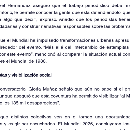
el Hernández aseguró que el trabajo periodístico debe rea
 territorio, te permite conocer la gente que está defendiéndolo, q
 algo que decir”, expresó. Añadió que los periodistas tienen 
udadanas y construir narrativas responsables sobre las problemá
ue el Mundial ha impulsado transformaciones urbanas apresur
lrededor del evento. “Más allá del intercambio de estampitas 
 este evento”, mencionó al comparar la situación actual con l
bre el Mundial de 1986.
as y visibilización social
conversatorio, Gloria Muñoz señaló que aún no sabe si el pro
nque aseguró que esta coyuntura ha permitido visibilizar “al Méx
e los 135 mil desaparecidos”.
 que distintos colectivos ven en el torneo una oportunida
as y exigir ser escuchados. El Mundial 2026, concluyeron los 