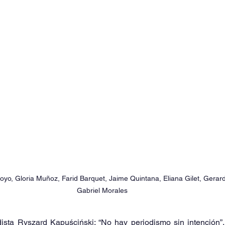
oyo, Gloria Muñoz, Farid Barquet, Jaime Quintana, Eliana Gilet, Gerard
Gabriel Morales
ista Ryszard Kapuściński: “No hay periodismo sin intención”, 