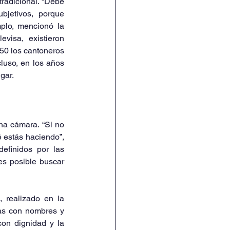
radicional. “Debe 
bjetivos, porque 
lo, mencionó la 
visa, existieron 
50 los cantoneros 
uso, en los años 
gar.
na cámara. “Si no 
 estás haciendo”, 
efinidos por las 
es posible buscar 
 realizado en la 
tas con nombres y 
con dignidad y la 