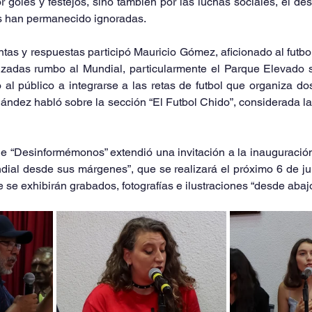
 goles y festejos, sino también por las luchas sociales, el des
s han permanecido ignoradas.
tas y respuestas participó Mauricio Gómez, aficionado al futbol
izadas rumbo al Mundial, particularmente el Parque Elevado 
 al público a integrarse a las retas de futbol que organiza do
rnández habló sobre la sección “El Futbol Chido”, considerada la 
e “Desinformémonos” extendió una invitación a la inauguración
dial desde sus márgenes”, que se realizará el próximo 6 de jun
 se exhibirán grabados, fotografías e ilustraciones “desde abajo