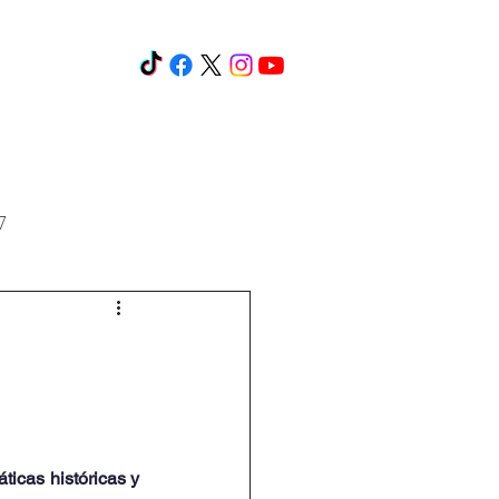
os y cursos
Eventos
Más
7
icas históricas y 