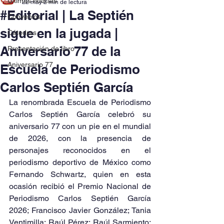
Últimas noticias
22 may
2 min de lectura
#Editorial | La Septién
Convenios
sigue en la jugada |
Cátedras
Aniversario 77 de la
Presentación de libro
Aniversario 77
Escuela de Periodismo
Carlos Septién García
La renombrada Escuela de Periodismo 
Carlos Septién García celebró su 
aniversario 77 con un pie en el mundial 
de 2026, con la presencia de 
personajes reconocidos en el 
periodismo deportivo de México como 
Fernando Schwartz, quien en esta 
ocasión recibió el Premio Nacional de 
Periodismo Carlos Septién García 
2026; Francisco Javier González; Tania 
Ventimilla; Raúl Pérez; Raúl Sarmiento; 