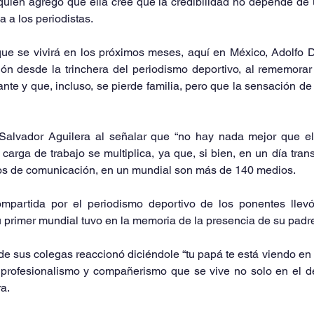
quien agregó que ella cree que la credibilidad no depende de 
a a los periodistas.
ue se vivirá en los próximos meses, aquí en México, Adolfo Dí
sión desde la trinchera del periodismo deportivo, al rememorar 
e y que, incluso, se pierde familia, pero que la sensación de 
Salvador Aguilera al señalar que “no hay nada mejor que el
 carga de trabajo se multiplica, ya que, si bien, en un día tran
os de comunicación, en un mundial son más de 140 medios.
mpartida por el periodismo deportivo de los ponentes llev
 primer mundial tuvo en la memoria de la presencia de su padre 
de sus colegas reaccionó diciéndole “tu papá te está viendo en
l profesionalismo y compañerismo que se vive no solo en el de
a.