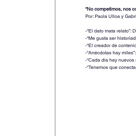
“No competimos, nos 
Por: Paola Ulloa y Gab
-“El dato mata relato”: 
-“Me gusta ser historiad
-“El creador de conteni
-“Anécdotas hay miles”:
-“Cada día hay nuevos r
-“Tenemos que conectar 