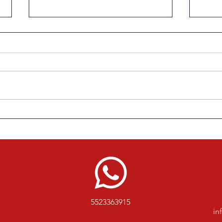
“Es casi un apostolado”:
Los 
Adolfo Díaz y el sacrificio
adap
detrás de narrar un Mundial
prod
5523363915
in