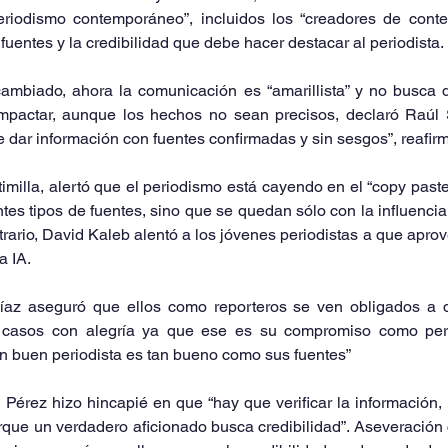
periodismo contemporáneo”, incluidos los “creadores de conten
 fuentes y la credibilidad que debe hacer destacar al periodista.
mbiado, ahora la comunicación es “amarillista” y no busca da
impactar, aunque los hechos no sean precisos, declaró Raúl S
e dar información con fuentes confirmadas y sin sesgos”, reafirm
timilla, alertó que el periodismo está cayendo en el “copy paste”
tes tipos de fuentes, sino que se quedan sólo con la influencia 
contrario, David Kaleb alentó a los jóvenes periodistas a que apr
a IA.
íaz aseguró que ellos como reporteros se ven obligados a d
casos con alegría ya que ese es su compromiso como period
n buen periodista es tan bueno como sus fuentes” 
Pérez hizo hincapié en que “hay que verificar la información,
porque un verdadero aficionado busca credibilidad”. Aseveración 