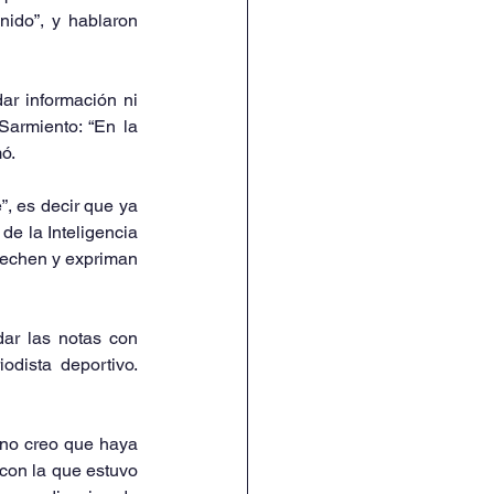
ido”, y hablaron 
r información ni 
armiento: “En la 
ó.
, es decir que ya 
de la Inteligencia 
ovechen y expriman 
ar las notas con 
ista deportivo. 
 no creo que haya 
con la que estuvo 