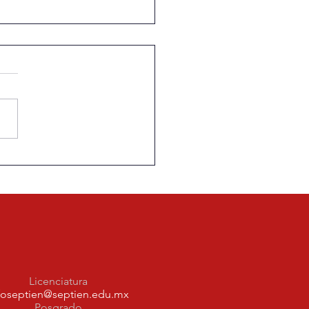
medios deben
tarse y ofrecer nuevos
uctos a los aficionados
Licenciatura
foseptien@septien.edu.mx
Posgrado