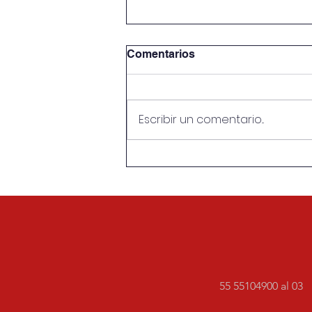
Comentarios
Escribir un comentario...
#Editorial | La Septién sigue
en la jugada | Aniversario
77 de la Escuela de
Periodismo Carlos Septién
García
55 55104900 al 03