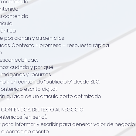
u contenido
ntenido
u contenido
ículo:
mántica.
e posicionan y atraen clics.
adas: Contexto + promesa + respuesta rápida.
:
 escaneabilidad.
rnos: cuándo y por qué.
 imágenes y recursos.
plir un contenido “publicable” desde SEO.
ntenido escrito digital.
n guiada de un artículo corto optimizado.
E CONTENIDOS: DEL TEXTO AL NEGOCIO
tenidos (en serio).
ir para informar y escribir para generar valor de negocio.
a contenido escrito.