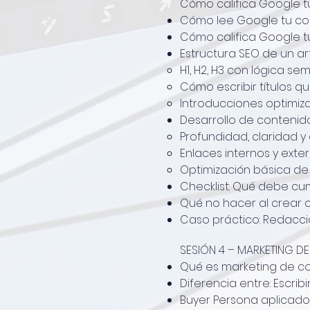
Cómo califica Google t
Cómo lee Google tu co
Cómo califica Google t
Estructura SEO de un art
H1, H2, H3 con lógica se
Cómo escribir títulos qu
Introducciones optimiz
Desarrollo de contenido
Profundidad, claridad y
Enlaces internos y exte
Optimización básica de
Checklist: Qué debe cum
Qué no hacer al crear co
Caso práctico: Redacció
SESIÓN 4 – MARKETING D
Qué es marketing de con
Diferencia entre: Escrib
Buyer Persona aplicado 