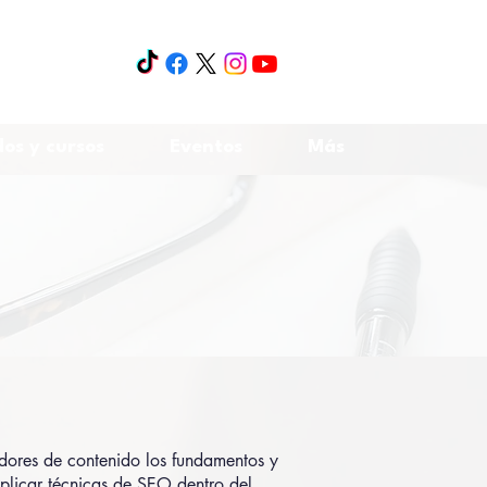
os y cursos
Eventos
Más
ento SEO y
igital
eadores de contenido los fundamentos y
plicar técnicas de SEO dentro del