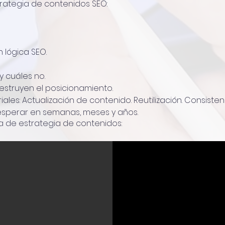
rategia de contenidos SEO:
 lógica SEO.
y cuáles no.
struyen el posicionamiento.
ales: Actualización de contenido. Reutilización. Consisten
 esperar en semanas, meses y años.
ta de estrategia de contenidos: