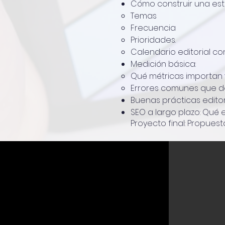
Cómo construir una est
Temas
Frecuencia
Prioridades.
Calendario editorial con
Medición básica:
Qué métricas importan 
Errores comunes que de
Buenas prácticas editori
SEO a largo plazo: Qué
Proyecto final: Propues
Proceso de inscripción
a