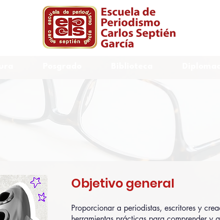
ura
Posgrado
Biblioteca
Diplomad
nicas de posicionami
ting para contenido d
Objetivo general
Proporcionar a periodistas, escritores y cr
herramientas prácticas para comprender y a