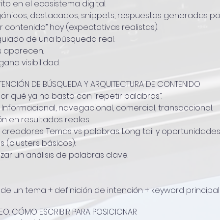
ito en el ecosistema digital.
gánicos, destacados, snippets, respuestas generadas por
r contenido” hoy (expectativas realistas).
 guiado de una búsqueda real:
s aparecen.
ana visibilidad.
NTENCIÓN DE BÚSQUEDA Y ARQUITECTURA DE CONTENIDO
r qué ya no basta con “repetir palabras”.
Informacional, navegacional, comercial, transaccional.
n en resultados reales.
readores: Temas vs palabras. Long tail y oportunidades 
 (clusters básicos):
zar un análisis de palabras clave:
 de un tema + definición de intención + keyword principal
EO: CÓMO ESCRIBIR PARA POSICIONAR