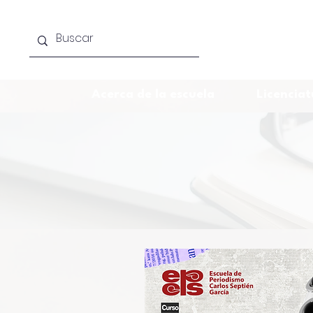
Acerca de la escuela
Licenciat
Curso Téc
marke