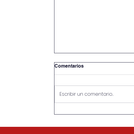
Comentarios
Escribir un comentario...
Conversatorio “La otra cara
del Mundial”