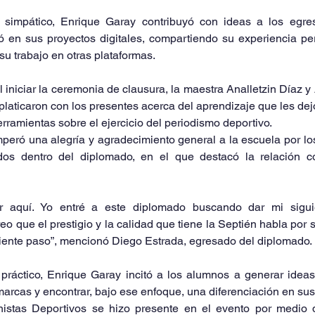
 simpático, Enrique Garay contribuyó con ideas a los egre
ó en sus proyectos digitales, compartiendo su experiencia pe
su trabajo en otras plataformas.
iniciar la ceremonia de clausura, la maestra Analletzin Díaz y A
laticaron con los presentes acerca del aprendizaje que les dejó 
erramientas sobre el ejercicio del periodismo deportivo.
mperó una alegría y agradecimiento general a la escuela por lo
idos dentro del diplomado, en el que destacó la relación c
tar aquí. Yo entré a este diplomado buscando dar mi sigui
 que el prestigio y la calidad que tiene la Septién habla por sí
uiente paso”, mencionó Diego Estrada, egresado del diplomado.
ráctico, Enrique Garay incitó a los alumnos a generar ideas
marcas y encontrar, bajo ese enfoque, una diferenciación en sus
istas Deportivos se hizo presente en el evento por medio d