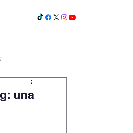
os y cursos
Eventos
Más
7
g: una