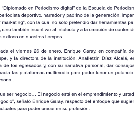
l “Diplomado en Periodismo digital” de la Escuela de Periodis
eriodista deportivo, narrador y padrino de la generación, impart
 marketing”, con la cual no sólo pretendió dar herramientas para
 sino también incentivar al intelecto y a la creación de contenid
o exitoso en nuestros tiempos.
zada el viernes 26 de enero, Enrique Garay, en compañía del
e, y la directora de la institución, Analletzin Díaz Alcalá, e
a de los egresados y, con su narrativa personal, dar consejo
acia las plataformas multimedia para poder tener un potencial
rsonal.
que ser negocio… El negocio está en el emprendimiento y usted
gocio”, señaló Enrique Garay, respecto del enfoque que sugier
actuales para poder crecer en su profesión.