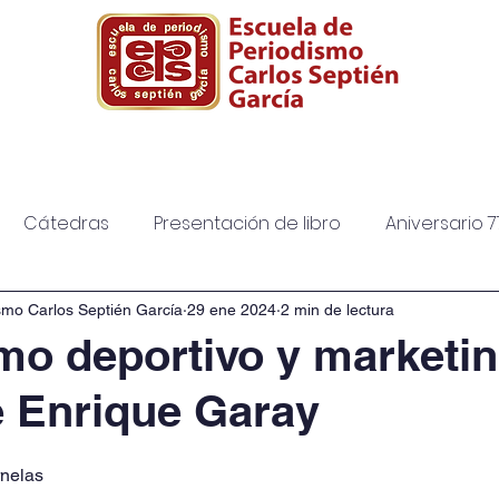
ura
Posgrado
Biblioteca
Diplomad
Cátedras
Presentación de libro
Aniversario 7
smo Carlos Septién García
29 ene 2024
2 min de lectura
mo deportivo y marketin
e Enrique Garay
rnelas