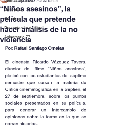
Últimas noticias
28 sept 2023
1 min de lectura
“Niños asesinos”, la
Convenios
película que pretende
Cátedras
hacer análisis de la no
Presentación de libro
Aniversario 77
violencia
Por: Rafael Santiago Ornelas
El cineasta Ricardo Vázquez Tavera, 
director del filme “Niños asesinos”, 
platicó con los estudiantes del séptimo 
semestre que cursan la materia de 
Crítica cinematográfica en la Septién, el 
27 de septiembre, sobre los puntos 
sociales presentados en su película, 
para generar un intercambio de 
opiniones sobre la forma en la que se 
narran historias.