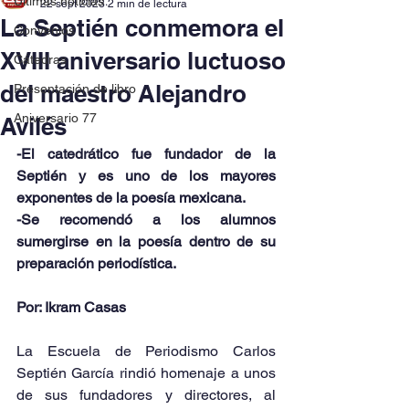
Últimas noticias
22 sept 2023
2 min de lectura
La Septién conmemora el
Convenios
XVIII aniversario luctuoso
Cátedras
del maestro Alejandro
Presentación de libro
Aniversario 77
Avilés
-El catedrático fue fundador de la 
Septién y es uno de los mayores 
exponentes de la poesía mexicana.
-Se recomendó a los alumnos 
sumergirse en la poesía dentro de su 
preparación periodística.
Por: Ikram Casas
La Escuela de Periodismo Carlos 
Septién García rindió homenaje a unos 
de sus fundadores y directores, al 