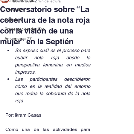
Últimas noticias
23 mar 2024
2 min de lectura
Conversatorio sobre “La
Convenios
cobertura de la nota roja
Cátedras
con la visión de una
Presentación de libro
Aniversario 77
mujer” en la Septién
Se expuso cuál es el proceso para 
cubrir nota roja desde la 
perspectiva femenina en medios 
impresos.
Las participantes describieron 
cómo es la realidad del entorno 
que rodea la cobertura de la nota 
roja.
Por: Ikram Casas
Como una de las actividades para 