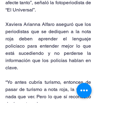
afecte tanto”, señaló la fotoperiodista de 
“El Universal”.
Xaviera Arianna Alfaro aseguró que los 
periodistas que se dediquen a la nota 
roja deben aprender el lenguaje 
policíaco para entender mejor lo que 
está sucediendo y no perderse la 
información que los policías hablan en 
clave.
“Yo antes cubría turismo, entonces de 
pasar de turismo a nota roja, la verdad 
nada que ver. Pero lo que sí reconozco 
de la nota roja es que es una gran 
escuela, te quita la pena, te afila este 
sentido de intuición y te da unas tablas 
impresionantes”, compartió la egresada 
de la Septién.