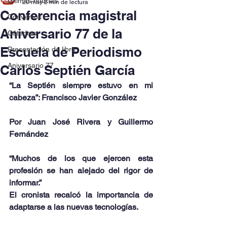
Últimas noticias
20 may
2 min de lectura
Conferencia magistral
Convenios
Aniversario 77 de la
Cátedras
Escuela de Periodismo
Presentación de libro
Aniversario 77
Carlos Septién García
“La Septién siempre estuvo en mi 
cabeza”: Francisco Javier González
Por Juan José Rivera y Guillermo 
Fernández
“Muchos de los que ejercen esta 
profesión se han alejado del rigor de 
informar.”
El cronista recalcó la importancia de 
adaptarse a las nuevas tecnologías.