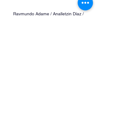
Raymundo Adame / Analletzin Díaz / 
Francisco Javier González / Rafael Moya. 
Foto: Jimena Romero
Aniversario 77
Ver todo
Entradas recientes