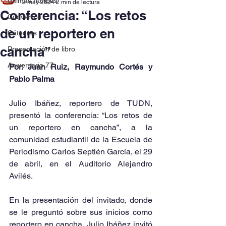
Últimas noticias
2 may 2024
2 min de lectura
Conferencia: “Los retos
Convenios
de un reportero en
Cátedras
cancha”
Presentación de libro
Aniversario 77
Por: Juan Ruiz, Raymundo Cortés y 
Pablo Palma
Julio Ibáñez, reportero de TUDN, 
presentó la conferencia: “Los retos de 
un reportero en cancha”, a la 
comunidad estudiantil de la Escuela de 
Periodismo Carlos Septién García, el 29 
de abril, en el Auditorio Alejandro 
Avilés.
En la presentación del invitado, donde 
se le preguntó sobre sus inicios como 
reportero en cancha, Julio Ibáñez invitó 