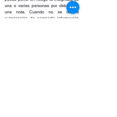
una o varias personas por debajo de 
una nota. Cuando no se da la 
autorización de compartir información 
personal se tiene que respetar.
Finalmente, Julio Ibáñez hizo una 
invitación a las estudiantes de 
periodismo para que se atrevan a 
convertirse en reporteras, pues para él 
las ventanas están más abiertas que 
nunca, declarando que si eres mujer te 
tendrás que esforzar más que un 
hombre; sin embargo, sentenció 
diciendo que es un sacrificio que vale la 
pena.