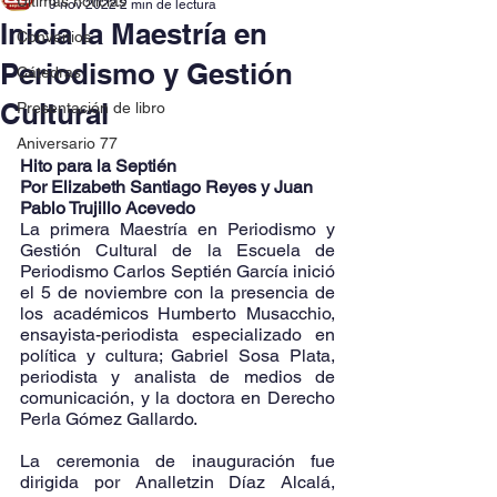
Últimas noticias
9 nov 2022
2 min de lectura
Inicia la Maestría en
Convenios
Periodismo y Gestión
Cátedras
Cultural
Presentación de libro
Aniversario 77
Hito para la Septién
Por Elizabeth Santiago Reyes y Juan 
Pablo Trujillo Acevedo
La primera Maestría en Periodismo y 
Gestión Cultural de la Escuela de 
Periodismo Carlos Septién García inició 
el 5 de noviembre con la presencia de 
los académicos Humberto Musacchio, 
ensayista-periodista especializado en 
política y cultura; Gabriel Sosa Plata, 
periodista y analista de medios de 
comunicación, y la doctora en Derecho 
Perla Gómez Gallardo.
La ceremonia de inauguración fue 
dirigida por Analletzin Díaz Alcalá, 