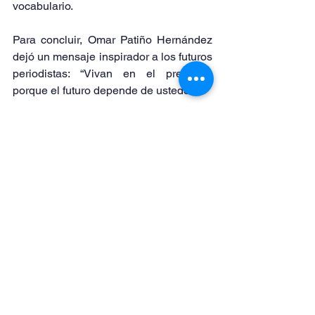
vocabulario.
Para concluir, Omar Patiño Hernández 
dejó un mensaje inspirador a los futuros 
periodistas: “Vivan en el presente, 
porque el futuro depende de ustedes.”
Finalmente, abogó por un periodismo 
que valore y defienda la libertad de 
expresión, haciendo referencia a las 
dificultades que ha enfrentado por la 
censura y la falta de apertura en 
algunos momentos de su carrera.