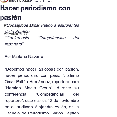
Últimas noticias
13 nov 2024
2 min de lectura
Hacer periodismo con
Convenios
pasión
Cátedras
*Consejo de Omar Patiño a estudiantes 
Presentación de libro
de la Septién
Aniversario 77
*Conferencia “Competencias del 
reportero”
Por Mariana Navarro
“Debemos hacer las cosas con pasión, 
hacer periodismo con pasión”, afirmó 
Omar Patiño Hernández, reportero para 
“Heraldo Media Group”, durante su 
conferencia “Competencias del 
reportero”, este martes 12 de noviembre 
en el auditorio Alejandro Avilés, en la 
Escuela de Periodismo Carlos Septién 