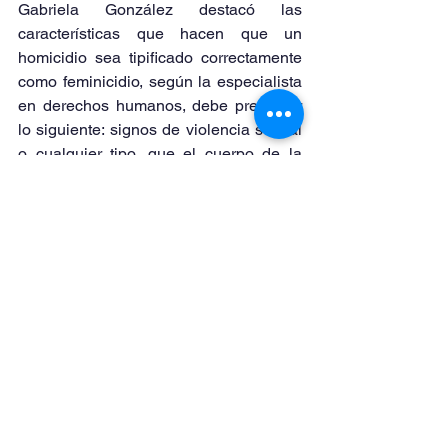
Gabriela González destacó las 
características que hacen que un 
homicidio sea tipificado correctamente 
como feminicidio, según la especialista 
en derechos humanos, debe presentar 
lo siguiente: signos de violencia sexual 
o cualquier tipo, que el cuerpo de la 
víctima sea expuesto o exhibido en un 
lugar público, que exista una relación 
sentimental, afectiva o de confianza con 
el agresor, entre otros.
“A nosotros como periodistas nos toca 
verificar información, contar lo que pasa 
con rigor y veracidad… Y ser indiferente 
o neutral en algunos casos tiene que 
ver si se ejerce el periodismo con 
perspectiva de género. Existen varios 
casos en donde sino se toma con 