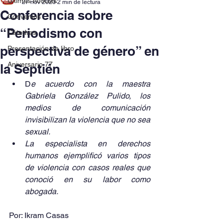
Últimas noticias
27 nov 2023
2 min de lectura
Conferencia sobre
Convenios
“Periodismo con
Cátedras
perspectiva de género” en
Presentación de libro
Aniversario 77
la Septién
D
e acuerdo con la maestra 
Gabriela González Pulido, los 
medios de comunicación 
invisibilizan la violencia que no sea 
sexual.
La especialista en derechos 
humanos ejemplificó varios tipos 
de violencia con casos reales que 
conoció en su labor como 
abogada.
Por: Ikram Casas