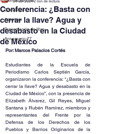
Últimas noticias
24 abr 2024
2 min de lectura
Conferencia: ¿Basta con
Convenios
cerrar la llave? Agua y
Cátedras
desabasto en la Ciudad
Presentación de libro
Aniversario 77
de México
Por: Marcos Palacios Cortés
Estudiantes de la Escuela de 
Periodismo Carlos Septién García, 
organizaron la conferencia: “¿Basta con 
cerrar la llave? Agua y desabasto en la 
Ciudad de México”, con la presencia de 
Elizabeth Álvarez, Gil Reyes, Miguel 
Santana y Rubén Ramírez, miembros y 
representantes del Frente por la 
Defensa de los Derechos de los 
Pueblos y Barrios Originarios de la 