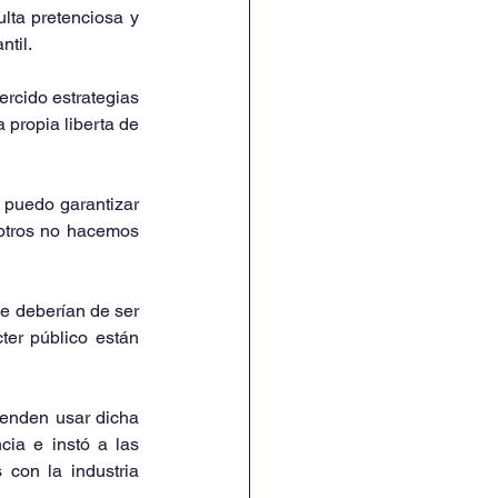
lta pretenciosa y 
ntil.
rcido estrategias 
 propia liberta de 
puedo garantizar 
otros no hacemos 
e deberían de ser 
er público están 
enden usar dicha 
ia e instó a las 
con la industria 