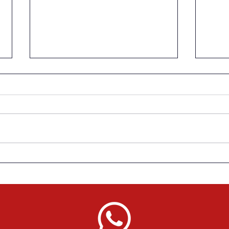
#Editorial | La Septién sigue
“Es 
en la jugada | Aniversario
Adolfo Día
77 de la Escuela de
detr
Periodismo Carlos Septién
García