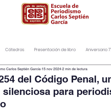
ura
Posgrado
Biblioteca
Diplomad
Cátedras
Presentación de libro
Aniversario 7
smo Carlos Septién García
15 nov 2024
2 min de lectura
 254 del Código Penal, u
silenciosa para periodi
co