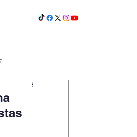
os y cursos
Eventos
Más
7
na
stas