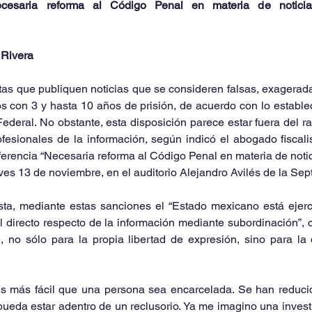
cesaria reforma al Código Penal en materia de noticia
 Rivera
tas que publiquen noticias que se consideren falsas, exagerad
con 3 y hasta 10 años de prisión, de acuerdo con lo estableci
deral. No obstante, esta disposición parece estar fuera del ra
ofesionales de la información, según indicó el abogado fiscal
erencia “Necesaria reforma al Código Penal en materia de noti
ves 13 de noviembre, en el auditorio Alejandro Avilés de la Sept
sta, mediante estas sanciones el “Estado mexicano está ejer
al directo respecto de la información mediante subordinación”, c
 no sólo para la propia libertad de expresión, sino para la 
s más fácil que una persona sea encarcelada. Se han reducid
eda estar adentro de un reclusorio. Ya me imagino una investi