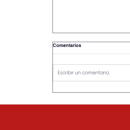
Comentarios
Escribir un comentario...
Conversatorio “La otra cara
del Mundial”