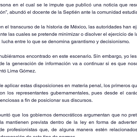
sona en el cual se le impute que publicó una noticia que resu
ión”, abundó el docente de la Septién ante la comunidad estudia
n el transcurso de la historia de México, las autoridades han eje
nte las cuales se pretende minimizar o disolver el ejercicio de la
a lucha entre lo que se denomina garantismo y decisionismo.
ubiéramos encontrado en este escenario. Sin embargo, yo les 
 de la generación de información va a continuar si es que nos
entó Lima Gómez.
e aplicar estas disposiciones en materia penal, los primeros qu
on los representantes gubernamentales, pues desde el caráct
enciosas a fin de posicionar sus discursos.
untó que los gobiernos democráticos argumentan que no pret
la mantienen prevista dentro de la ley en forma de advertenc
e profesionistas que, de alguna manera estén relacionados 
a derogación de este tipo de normas.