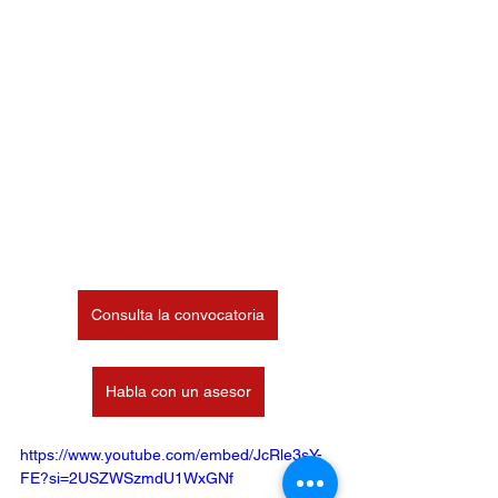
Consulta la convocatoria
Habla con un asesor
https://www.youtube.com/embed/JcRle3sY-
FE?si=2USZWSzmdU1WxGNf