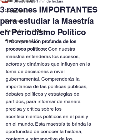
Últimas noticias
30 ago 2023
1 min de lectura
3 razones IMPORTANTES
Convenios
para estudiar la Maestría
Cátedras
en Periodismo Político
Presentación de libro
Aniversario 77
1. Comprensión profunda de los 
procesos políticos:
 Con nuestra 
maestría entenderás los sucesos, 
actores y dinámicas que influyen en la 
toma de decisiones a nivel 
gubernamental. Comprenderás la 
importancia de las políticas públicas, 
debates políticos y estrategias de 
partidos, para informar de manera 
precisa y crítica sobre los 
acontecimientos políticos en el país y 
en el mundo. Esta maestría te brinda la 
oportunidad de conocer la historia, 
contexto y retrospectiva de los 