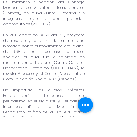
Es miembro fundador del Consejo
Mexicano de Asuntos Internacionales
(Comexi), de cuya Junta Directiva fue
integrante durante dos periodos
consecutivos
(2011-2017)
.
En 2018 coordinó “A 50 del 68”, proyecto
de rescate y difusión de la memoria
histórica sobre el movimiento estudiantil
de 1968 a partir del uso de redes
sociales, el cual fue auspiciado de
manera conjunta por el Centro Cultural
Universitario Tlatelolco (CCUT-UNAM), la
revista Proceso y el Centro Nacional de
Comunicación Social A. C. (Cencos).
Ha impartido los cursos “Géneros
Periodísticos”, “Tendencias del
periodismo en el siglo XXI” y “Periodismo
Internacional” en la Maestría de
Periodismo Político de la Escuela Carlos
Septién García y en la Maestría de
Periodismo y Políticas Públicas (MPPP)
del Centro de Investigación y Docencia
Económicas (CIDE).