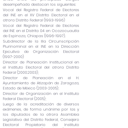
desempeñado destacan los siguientes:
Vocal del Registro Federal de Electores
del INE en el XV Distrito Electoral en el
otrora Distrito Federal
(1993-1996)
Vocal del Registro Federal de Electores
del INE en el Distrito 04 en Ocozocuautla
de Espinoza, Chiapas
(1996-1997)
.
Subdirector de la IIIa Circunscripción
Plurinominal en el INE en la Dirección
Ejecutiva de Organización Electoral
(1997-2000)
Director de Planeación Institucional en
el Instituto Electoral del otrora Distrito
Federal
(2000.2003)
;
Director de Planeación en el H.
Ayuntamiento de Atizapán de Zaragoza,
Estado de México
(2003-2005)
;
Director de Organización en el Instituto
Federal Electoral (2005);
Luego de la acreditación de diversos
exámenes, de forma unánime por las y
los diputados de la otrora Asamblea
Legislativa del Distrito Federal, Consejero
Electoral Propietario del Instituto