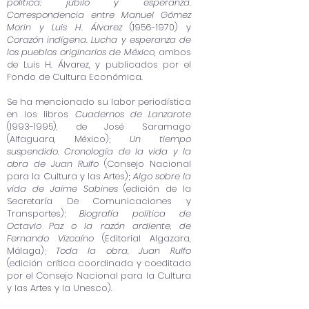
política: júbilo y esperanza.
Correspondencia entre Manuel Gómez
Morin y Luis H. Álvarez
(1956-1970)
y
Corazón indígena. Lucha y esperanza de
los pueblos originarios de México
, ambos
de Luis H. Álvarez, y publicados por el
Fondo de Cultura Económica.
Se ha mencionado su labor periodística
en los libros
Cuadernos de Lanzarote
(1993-1995)
, de José Saramago
(Alfaguara, México);
Un tiempo
suspendido. Cronología de la vida y la
obra de Juan Rulfo
(Consejo Nacional
para la Cultura y las Artes);
Algo sobre la
vida de Jaime Sabines
(edición de la
Secretaría De Comunicaciones y
Transportes);
Biografía política de
Octavio Paz o la razón ardiente, de
Fernando Vizcaíno
(Editorial Algazara,
Málaga);
Toda la obra, Juan Rulfo
(edición crítica coordinada y coeditada
por el Consejo Nacional para la Cultura
y las Artes y la Unesco).