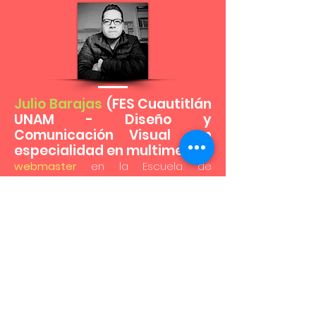
Julio Barajas
(FES Cuautitlán
UNAM - Diseño y
Comunicación Visual con
especialidad en multimedia)
,
webmaster
en la Escuela de
Periodismo Carlos Septién García:
www.septien.mx
www.septiendigital.mx
Cuenta con más de 13 años de
experiencia en la rama
multimedia,
productoras, agencias,
freelance y asesorías
(@multisapiens). Capacitado en
seguridad digital, SEO, marketing