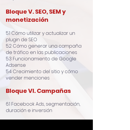
Bloque V. SEO, SEM y
monetización
5.1 Cómo utilizar y actualizar un
plugin de SEO
5.2 Cómo generar una campaña
de tráfico en las publicaciones
5.3 Funcionamiento de Google
Adsense
5.4 Crecimiento del sitio y cómo
vender menciones
Bloque VI. Campañas
6.1 Facebook Ads, segmentación,
duración e inversión