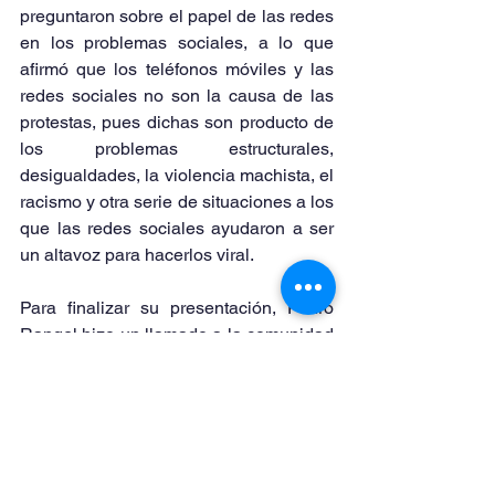
preguntaron sobre el papel de las redes 
en los problemas sociales, a lo que 
afirmó que los teléfonos móviles y las 
redes sociales no son la causa de las 
protestas, pues dichas son producto de 
los problemas estructurales, 
desigualdades, la violencia machista, el 
racismo y otra serie de situaciones a los 
que las redes sociales ayudaron a ser 
un altavoz para hacerlos viral.
Para finalizar su presentación, Pedro 
Rangel hizo un llamado a la comunidad 
Septién y público en general con 
respecto al uso de sus dispositivos: 
“Los invito a que, si agachamos la 
cabeza, no sea como símbolo de 
sumisión u obediencia, sino que sea 
hacia nuestros teléfonos para continuar 