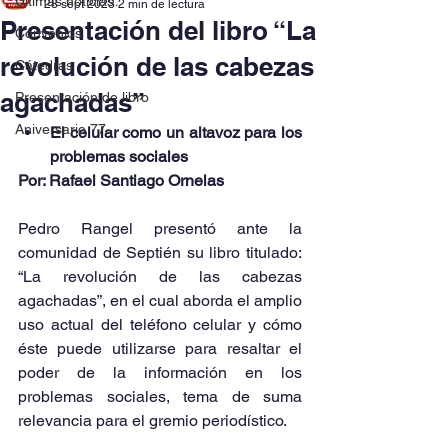
Últimas noticias
28 sept 2023
2 min de lectura
Presentación del libro “La
Convenios
revolución de las cabezas
Cátedras
agachadas”
Presentación de libro
Aniversario 77
El celular como un altavoz para los 
problemas sociales
Por: Rafael Santiago Ornelas 
Pedro Rangel presentó ante la 
comunidad de Septién su libro titulado: 
“La revolución de las cabezas 
agachadas”, en el cual aborda el amplio 
uso actual del teléfono celular y cómo 
éste puede utilizarse para resaltar el 
poder de la información en los 
problemas sociales, tema de suma 
relevancia para el gremio periodístico.