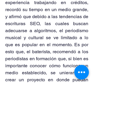
experiencia trabajando en créditos, 
recordó su tiempo en un medio grande, 
y afirmó que debido a las tendencias de 
escrituras SEO, las cuales buscan 
adecuarse a algoritmos, el periodismo 
musical y cultural se ve limitado a lo 
que es popular en el momento. Es por 
esto que, el baterista, recomendó a los 
periodistas en formación que, si bien es 
importante conocer cómo funciona un 
medio establecido, se unieran para 
crear un proyecto en donde puedan 
encontrar qué es de lo que quieren 
hablar. Y una vez encontrado enfocarse 
a ello con curiosidad y apetito.
“El periodismo puede ser muy 
divertido”, recalcó el autor a los 
estudiantes de la Septién para finalizar 