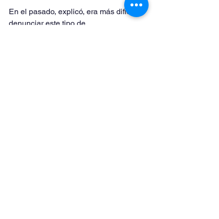
En el pasado, explicó, era más difícil 
denunciar este tipo de 
comportamientos, ya que las 
periodistas tenían menos espacios 
para expresar sus experiencias. “Hoy 
existe una presión mediática que 
ayuda. Si ocurre algo, puede volverse 
viral”, comentó. Sin embargo, también 
reconoció que todavía existen actitudes 
que reflejan prejuicios hacia las 
mujeres en el ámbito deportivo.
Estrategias para abrir camino
Ante este panorama, las 
comunicadoras coincidieron en que la 
preparación, la persistencia y la 
solidaridad entre mujeres son 