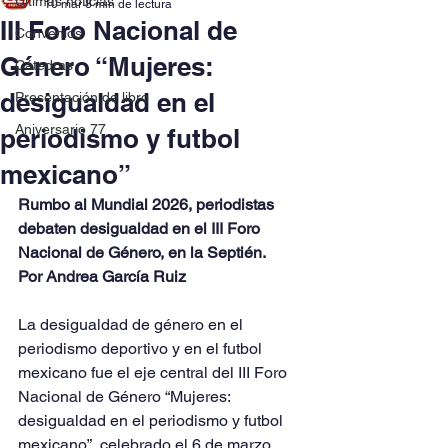
Últimas noticias
10 mar
8 min de lectura
III Foro Nacional de
Convenios
Género “Mujeres:
Cátedras
desigualdad en el
Presentación de libro
Aniversario 77
periodismo y futbol
mexicano”
Rumbo al Mundial 2026, periodistas 
debaten desigualdad en el III Foro 
Nacional de Género, en la Septién.
Por Andrea García Ruiz
La desigualdad de género en el 
periodismo deportivo y en el futbol 
mexicano fue el eje central del III Foro 
Nacional de Género “Mujeres: 
desigualdad en el periodismo y futbol 
mexicano”, celebrado el 6 de marzo, 