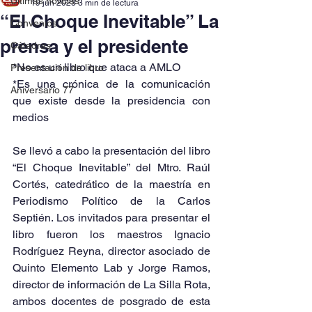
Últimas noticias
19 jun 2023
3 min de lectura
“El Choque Inevitable” La
Convenios
prensa y el presidente
Cátedras
*No es un libro que ataca a AMLO
Presentación de libro
*Es una crónica de la comunicación 
Aniversario 77
que existe desde la presidencia con 
medios
Se llevó a cabo la presentación del libro 
“El Choque Inevitable” del Mtro. Raúl 
Cortés, catedrático de la maestría en 
Periodismo Político de la Carlos 
Septién. Los invitados para presentar el 
libro fueron los maestros Ignacio 
Rodríguez Reyna, director asociado de 
Quinto Elemento Lab y Jorge Ramos, 
director de información de La Silla Rota, 
ambos docentes de posgrado de esta 