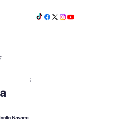
os y cursos
Eventos
Más
7
la
lentín Navarro