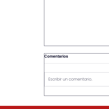
Comentarios
Escribir un comentario...
Presentación del libro
“Acta de defunción. Relatos
de vida del Sutnotimex”