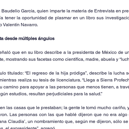
o Baudelio García, quien imparte la materia de Entrevista en pr
ía tener la oportunidad de plasmar en un libro sus investigaci
o Valentín Navarro.
a desde múltiples ángulos
señaló que en su libro describe a la presidenta de México de 
e, mostrando sus facetas como científica, madre, abuela y “luch
lo titulado: “El regreso de la hija pródiga”, describe la lucha 
tras realiza su tesis de licenciatura. “Llega a Sierra Profec
a su camino para apoyar a las personas que menos tienen, a travé
gún estudios, resultan perjudiciales para la salud.”
 en las casas que le prestaban; la gente le tomó mucho cariño, y
eron. Las personas con las que hablé dijeron que no era algo 
‘nana Claudia’, un nombramiento que, según me dijeron, sólo se
s, el expresidente”, agregó.