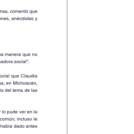
ensa, comentó que 
ones, anécdotas y 
una manera que no 
adora social”.
social que Claudia 
ha, en Michoacán, 
s del tema de las 
 lo pude ver en la 
común; incluso le 
 había dado antes 