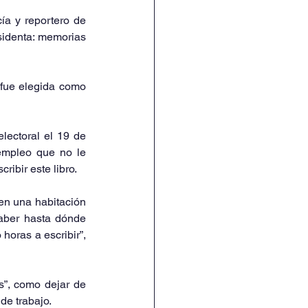
Carlos Valentín Navarro, egresado de la Escuela de Periodismo Carlos Septién García y reportero de 
sidenta: memorias 
fue elegida como 
lectoral el 19 de 
mpleo que no le 
ribir este libro.
en una habitación 
aber hasta dónde 
oras a escribir”, 
”, como dejar de 
de trabajo.