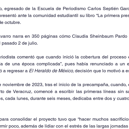
presentó ante la comunidad estudiantil su libro “La primera pre
de octubre.
avarro narra en 350 páginas cómo Claudia Sheinbaum Pardo 
 pasado 2 de julio.
riodista comentó que cuando inició la cobertura del proceso e
ía de una época complicada”, pues había renunciado a un e
vó a regresar a 
El Heraldo de México,
 decisión que lo motivó a esc
 noviembre de 2023, tras el inicio de la precampaña, cuando, 
to de Veracruz, comencé a escribir las primeras líneas sin s
s, cada lunes, durante seis meses, dedicaba entre dos y cuatro h
ara consolidar el proyecto tuvo que “hacer muchos sacrificios
rmir poco, además de lidiar con el estrés de las largas jornadas 