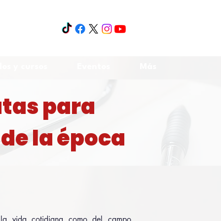
os y cursos
Eventos
Más
utas para
 de la época
e la vida cotidiana como del campo