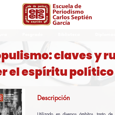
ura
Posgrado
Biblioteca
Diplomad
pulismo: claves y r
el espíritu político
Descripción
Utilizado en diversos ámbitos, tanto d