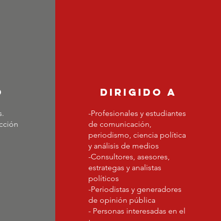
o
dirigido a
s.
-Profesionales y estudiantes
cción
de comunicación,
periodismo, ciencia política
y análisis de medios
-Consultores, asesores,
estrategas y analistas
políticos
-Periodistas y generadores
de opinión pública
- Personas interesadas en el