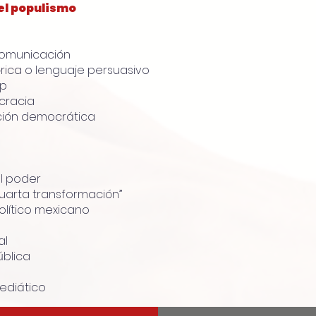
el populismo
 comunicación
rica o lenguaje persuasivo
op
ocracia
ación democrática
al poder
 cuarta transformación”
político mexicano
al
ública
ediático