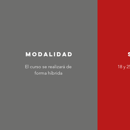
MODALIDAD
El curso se realizará de
18 y 2
forma híbrida