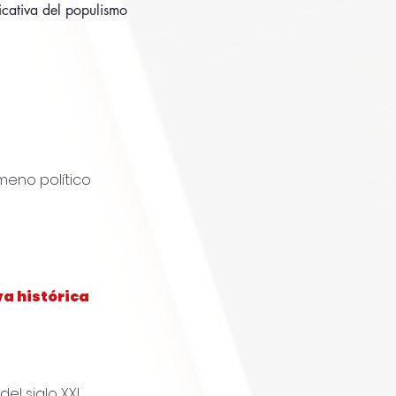
icativa del populismo
meno político
va histórica
el siglo XXI