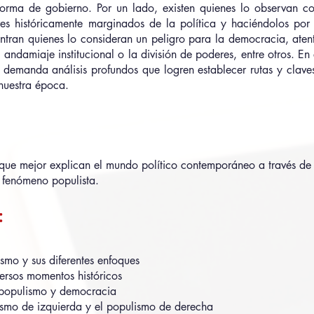
 forma de gobierno. Por un lado, existen quienes lo observan 
es históricamente marginados de la política y haciéndolos por f
ntran quienes lo consideran un peligro para la democracia, atent
andamiaje institucional o la división de poderes, entre otros. En 
o demanda análisis profundos que logren establecer rutas y cla
nuestra época.
e mejor explican el mundo político contemporáneo a través de la
l fenómeno populista.
:
smo y sus diferentes enfoques
versos momentos históricos
o populismo y democracia
lismo de izquierda y el populismo de derecha