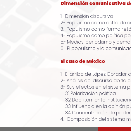
Dimensión comunicativa d
1.- Dimensión discursiva
2.- Populismo como estilo de
3.- Populismo como forma retó
4.- Populismo como política p
5.- Medios, periodismo y dem
6.- El populismo y la comunic
El caso de México
1.- El arribo de López Obrador 
2.- Análisis del discurso de “la
3.- Sus efectos en el sistema 
3.1 Polarización política
3.2 Debilitamiento institucion
3.3 Influencia en la opinión p
3.4 Concentración de poder
4.- Composición del sistema m