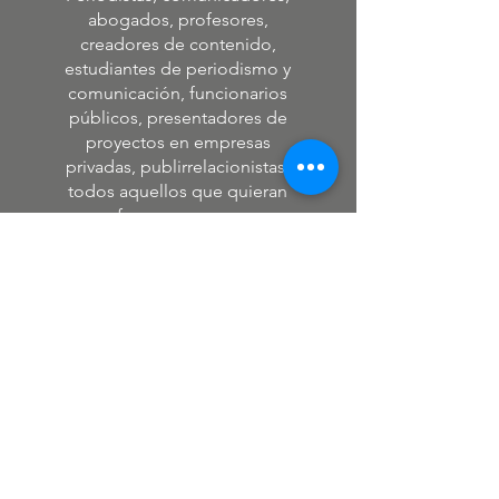
abogados, profesores,
creadores de contenido,
estudiantes de periodismo y
comunicación, funcionarios
públicos, presentadores de
proyectos en empresas
privadas, publirrelacionistas,
todos aquellos que quieran
formarse como
conferencistas.