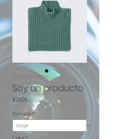
SKU: 217537123517253
Soy un producto
Precio
$25.00
Tamaño
*
Color
*