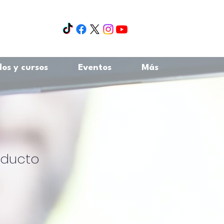
os y cursos
Eventos
Más
oducto