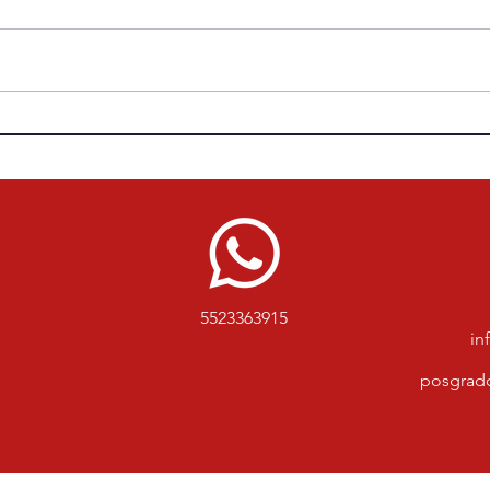
#Editorial | La Septién sigue
“Es 
en la jugada | Aniversario
Adolfo Día
77 de la Escuela de
detr
Periodismo Carlos Septién
García
5523363915
in
posgrad