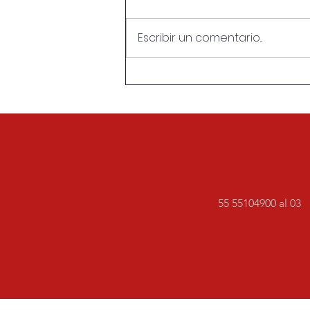
Escribir un comentario...
Conversatorio “La otra cara
del Mundial”
55 55104900 al 03