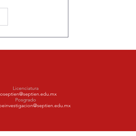
casi un apostolado”:
z y el sacrificio
ás de narrar un Mundial
Licenciatura
foseptien@septien.edu.mx
Posgrado
oeinvestigacion@septien.edu.mx