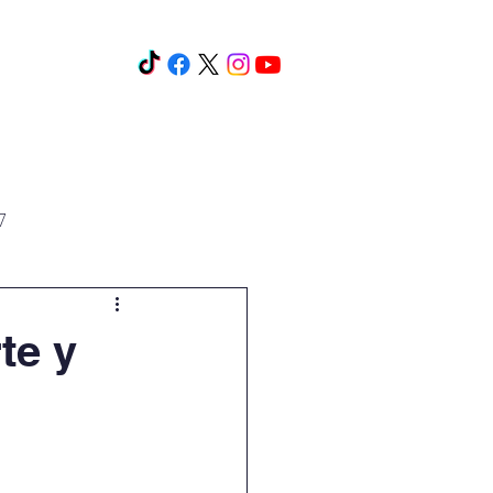
os y cursos
Eventos
Más
7
te y