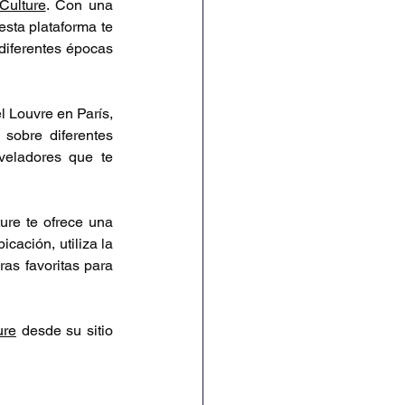
Culture
. Con una 
sta plataforma te 
diferentes épocas 
l Louvre en París, 
obre diferentes 
veladores que te 
re te ofrece una 
cación, utiliza la 
as favoritas para 
ure
 desde su sitio 