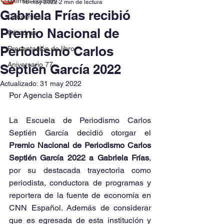
Últimas noticias
16 may 2022
2 min de lectura
Gabriela Frías recibió
Convenios
Premio Nacional de
Cátedras
Periodismo Carlos
Presentación de libro
Aniversario 77
Septién García 2022
Actualizado:
31 may 2022
Por Agencia Septién
La Escuela de Periodismo Carlos 
Septién García decidió otorgar el 
Premio Nacional de Periodismo Carlos 
Septién García 2022 a Gabriela Frías
, 
por su destacada trayectoria como 
periodista, conductora de programas y 
reportera de la fuente de economía en 
CNN Español. Además de considerar 
que es egresada de esta institución y 