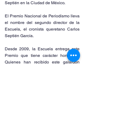
Septién en la Ciudad de México.
El Premio Nacional de Periodismo lleva 
el nombre del segundo director de la 
Escuela, el cronista queretano Carlos 
Septién García.
Desde 2009, la Escuela entrega este 
Premio que tiene carácter honorífico. 
Quienes han recibido este galardón 
son: Cristina Pacheco (2009); Vicente 
Leñero (2010); Miguel Ángel Granados 
Chapa (póstumo 2001); Hugo Gutiérrez 
Vega (2012); Blanche Petrich (2013), 
Canal 11 (2014); Alberto Barranco 
Chavarría (2019); y Manuel Pérez 
Miranda (póstumo 2021).