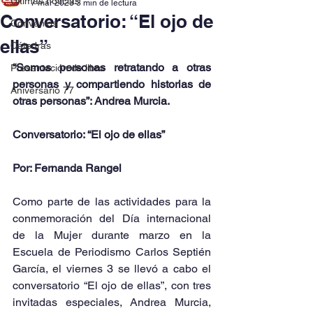
Últimas noticias
7 mar 2023
3 min de lectura
Conversatorio: “El ojo de
Convenios
ellas”
Cátedras
“Somos personas retratando a otras 
Presentación de libro
personas y compartiendo historias de 
Aniversario 77
otras personas”: Andrea Murcia.
Conversatorio: “El ojo de ellas”
Por: Fernanda Rangel 
Como parte de las actividades para la 
conmemoración del Día internacional 
de la Mujer durante marzo en la 
Escuela de Periodismo Carlos Septién 
García, el viernes 3 se llevó a cabo el 
conversatorio “El ojo de ellas”, con tres 
invitadas especiales, Andrea Murcia, 