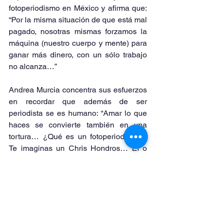
fotoperiodismo en México y afirma que: 
“Por la misma situación de que está mal 
pagado, nosotras mismas forzamos la 
máquina (nuestro cuerpo y mente) para 
ganar más dinero, con un sólo trabajo 
no alcanza…”
Andrea Murcia concentra sus esfuerzos 
en recordar que además de ser 
periodista se es humano: “Amar lo que 
haces se convierte también en una 
tortura… ¿Qué es un fotoperiodista?... 
Te imaginas un Chris Hondros… Él o 
ella lo siente, vive para esto… No 
wey,
también es humano.”
El conversatorio “El ojo de ellas” hizo 
una suma de esfuerzos y mentes para 