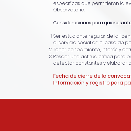
específicas que permitieron la e
Observatorio.
Consideraciones para quienes inte
Ser estudiante regular de la lice
el servicio social en el caso de 
Tener conocimiento, interés y en
Poseer una actitud crítica para pr
detectar constantes y elaborar d
Fecha de cierre de la convocat
Información y registro para p