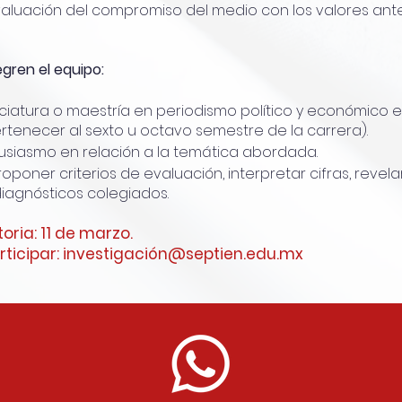
valuación del compromiso del medio con los valores ant
gren el equipo:
nciatura o maestría en periodismo político y económico e
pertenecer al sexto u octavo semestre de la carrera).
tusiasmo en relación a la temática abordada.
oponer criterios de evaluación, interpretar cifras, revela
iagnósticos colegiados.
oria: 11 de marzo.
articipar: investigación@septien.edu.mx