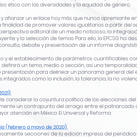
o ético con las diversidades y la equidad de género.
 y afianzar un enlace hoy más que nunca apremiante entre
 finalidad de promover valores igualitarios a partir del s
rspectiva editorial de un medio noticioso, la integración
uyente y la selección de temas. Para ello, la EPCSG ha de
 consulta, debate y presentación de un informe diagnóst
po y el establecimiento de parámetros cuantificables co
 definirá un tema, medio o sección, así una temporalida
 de presentación para delinear un panorama general del e
integrados como la inclusión, la tolerancia, la no violenci
2021):
le considerar la coyuntura política de las elecciones del 
amente un contrapunto del arraigo entre el patriarcado
or atención en México: El Universal y Reforma.
cio (febrero a mayo de 2020).
osamente secciones de la edición impresa del periódico El