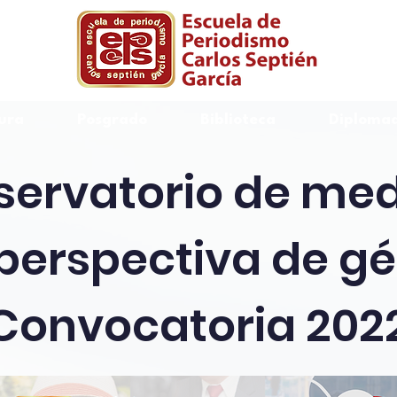
ura
Posgrado
Biblioteca
Diplomad
servatorio de med
perspectiva de g
Convocatoria 202