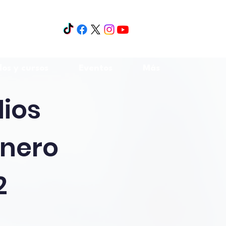
os y cursos
Eventos
Más
ios
énero
2