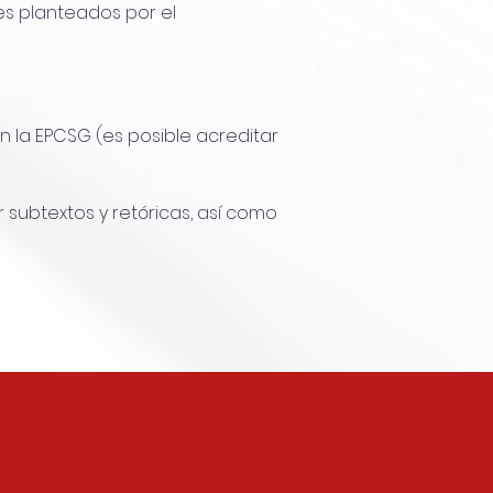
es planteados por el
n la EPCSG (es posible acreditar
r subtextos y retóricas, así como