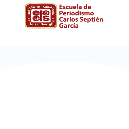
ura
Posgrado
Biblioteca
Diplomad
ectorio Comisió
Honor y Ética