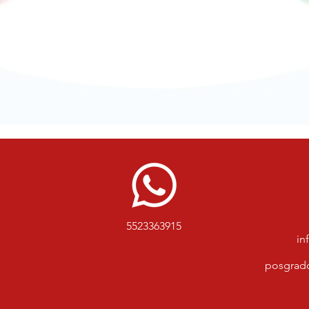
5523363915
in
posgrad