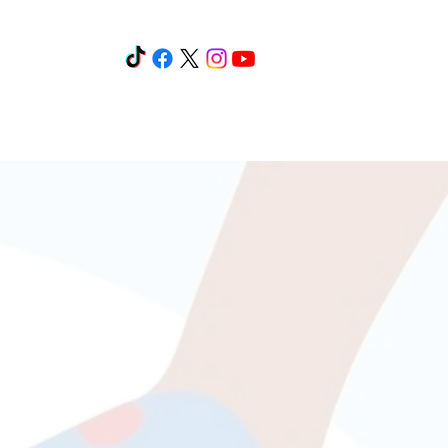
os y cursos
Eventos
Más
n de