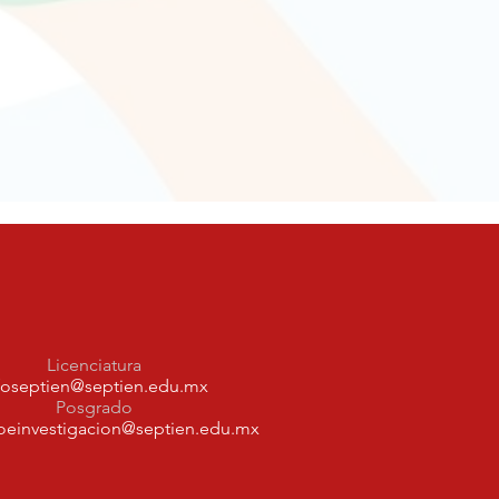
Licenciatura
foseptien@septien.edu.mx
Posgrado
oeinvestigacion@septien.edu.mx