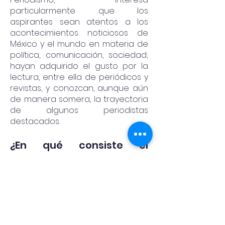
particularmente que los
aspirantes sean atentos a los
acontecimientos noticiosos de
México y el mundo en materia de
política, comunicación, sociedad;
hayan adquirido el gusto por la
lectura, entre ella de periódicos y
revistas, y conozcan, aunque aún
de manera somera, la trayectoria
de algunos periodistas
destacados.
¿En qué consiste el
examen psicovocacional?
Se trata de una serie de test y
entrevistas mediante las cuales el
psicólogo aprecia si el aspirante
cuenta con las capacidades