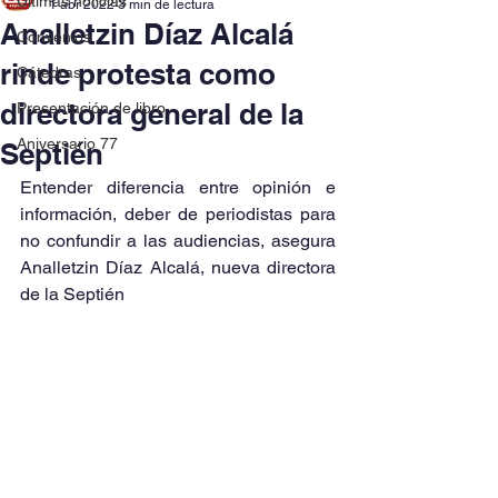
Últimas noticias
1 abr 2022
3 min de lectura
Analletzin Díaz Alcalá
Convenios
rinde protesta como
Cátedras
directora general de la
Presentación de libro
Aniversario 77
Septién
Entender diferencia entre opinión e 
información, deber de periodistas para 
no confundir a las audiencias, asegura 
Analletzin Díaz Alcalá, nueva directora 
de la Septién