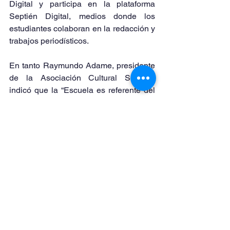
Digital y participa en la plataforma 
Septién Digital, medios donde los 
estudiantes colaboran en la redacción y 
trabajos periodísticos.
En tanto Raymundo Adame, presidente 
de la Asociación Cultural Septién, 
indicó que la “Escuela es referente del 
periodismo en nuestro país y patrimonio 
de la historia de su ejercicio en México, 
actividad que pasa por un tiempo donde 
los ataques son el pan de cada día, con 
un lenguaje virulento que llega hasta 
atentar contra la vida misma, pero esto 
se ataca con nuevas estrategias y 
formas para enseñar, teniendo presente 
siempre que nuestro objeto son las 
causas sociales, dar voz quien no la 
tiene y en esa tarea, debemos ser 